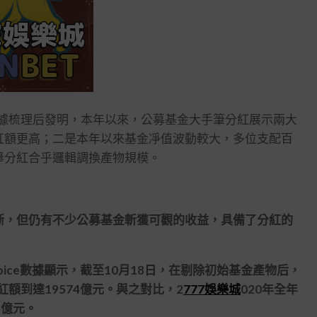
據梳理后發明，本年以來，公募基金大手筆分紅展示兩大
紅額更高；二是本年以來基金凈值波動較大，多位支配百
舉分紅合乎邏輯調換產物規模。
，但仍有不少公募基金斬獲可觀的收益，具備了分紅的
ce數據顯示，截至10月18日，在剔除初始基金產物后，
額到達19574億元。與之對比，2
777娛樂城
020年全年
4億元。