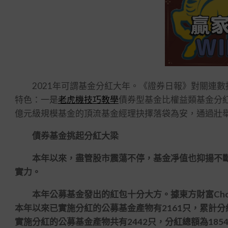
2021年可謂基金分紅大年。《證券日報》對關連數
特色：一是
老虎機技巧教學
債券型基金比權益類基金分
億元級規模基金的頂流基金經理抉擇落袋為安，通過壯
債券基金挑起分紅大梁
本年以來，盡管股市震蕩不停，基金凈值也抑揚不斷
實力。
本年公募基金發出的紅包十分大方。據東方財富Choi
本年以來已實施分紅的公募基金產物有2161只，累計分紅
實施分紅的公募基金產物共有2442只，分紅總額為185