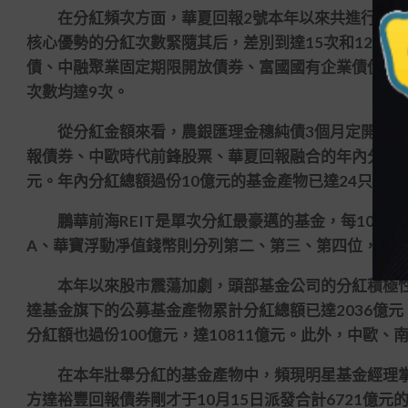
在分紅頻次方面，華夏回報2號本年以來共進行16次
核心優勢的分紅次數緊隨其后，差別到達15次和12次。
債、中融聚業固定期限開放債券、富國國有企業債債券
次數均達9次。
從分紅金額來看，農銀匯理金穗純債3個月定開債派現
報債券、中歐時代前鋒股票、華夏回報融合的年內分紅總額
元。年內分紅總額過份10億元的基金產物已達24只。
鵬華前海REIT是單次分紅最豪邁的基金，每10份基金
A、華寶浮動凈值錢幣則分列第二、第三、第四位，每10份
本年以來股市震蕩加劇，頭部基金公司的分紅積極性更
達基金旗下的公募基金產物累計分紅總額已達2036億
分紅額也過份100億元，達10811億元。此外，中歐
在本年壯舉分紅的基金產物中，頻現明星基金經理掌
方達裕豐回報債券剛才于10月15日派發合計6721億