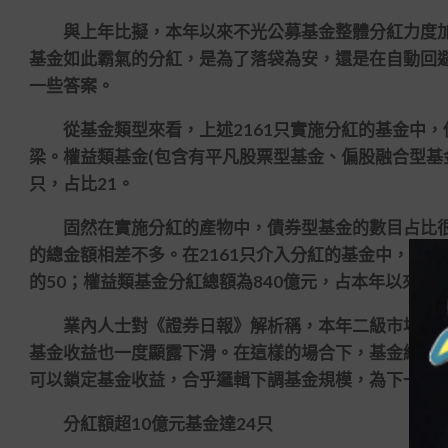
與上年比擬，本年以來不光公募基金整體分紅力度加
基金如此霸氣的分紅，是為了落袋為安，還是在自動回
一些答案。
從基金類型來看，上述2161只實施分紅的基金中，債
梁。權益類基金(包含有平凡股票型基金、偏股融合型基
只，占比21。
固然在實施分紅的產物中，債券型基金的數目占比很
的總金額相差不多。在2161只介入分紅的基金中，債券
的50；權益類基金分紅總額為840億元，占本年以來基
業內人士對《證券日報》解析稱，本年二級市場公價
基金收益也一度顯露下滑。在這樣的場合下，基金經理進
可以鎖定基金收益，合乎邏輯下調基金規模，為下一階
分紅額超10億元基金達24只