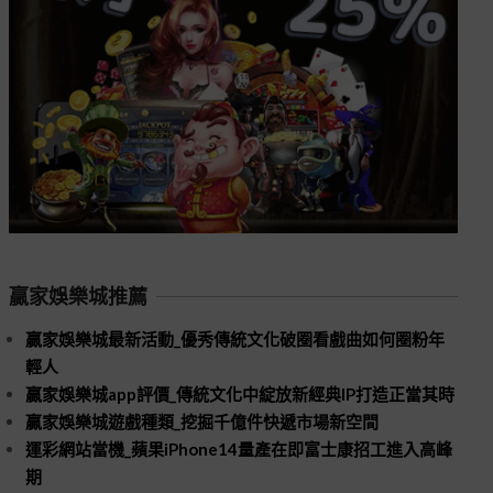
贏家娛樂城推薦
贏家娛樂城最新活動_優秀傳統文化破圈看戲曲如何圈粉年
輕人
贏家娛樂城app評價_傳統文化中綻放新經典IP打造正當其時
贏家娛樂城遊戲種類_挖掘千億件快遞市場新空間
運彩網站當機_蘋果iPhone14量產在即富士康招工進入高峰
期