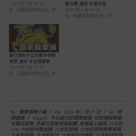
2025 年 5 月 20 日
龍舟賽_運彩 半場全場
在「玩運彩即時比分」中
2025 年 6 月 26 日
在「玩運彩即時比分」中
銀行理財子公司牽手保險
資管_運彩 半全場賽果
2025 年 1 月 31 日
在「玩運彩即時比分」中
2024-
By:
贏家娛樂小編
On:
2024 年 3 月 15 日
In:
棋
03-
牌遊戲
Tagged:
今日威力彩開獎號碼
,
任你博娛樂城
,
15
免費百家樂
,
免費百家樂預測軟體
,
免費線上麻將
,
六合彩
539
,
六合彩中獎金額
,
六合彩即時
,
六合彩即時開獎號碼
,
六合彩版路
,
六合彩玩法
,
六合彩玩法規則
,
六合彩研究院
,