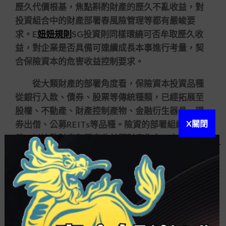
歷久代價根基，焦點斟酌財產的歷久不亂收益，對
投資組合中的財產部署春風險管理等都有嚴峻要
求。E
妞妞規則
SG投資則同樣環繞可否牟取歷久收
益，對企業是否具備可連續成長本事進行考量，契
合保險資本的危害收益控制要求。
從大類財產的部署角度看，保險資本投資品種
從銀行入款、債券、股票等傳統種類，已經拓展至
股權、不動產、財產控制產物、金融衍生器具、證
X關閉
券出借、公募REITs等品種。險資的部署組織相對穩
健，以流動財產和固定收益類財產為主，占比超七
成。
黃濤以為，從歷久來看，應恰當提高保險資本
股權投資的比例，但股權投資不光僅是二級市場股
票，更要獨特珍視區域基建項目、率領性行業基
金、新能源新質料行業成長中帶來的投資時機。保