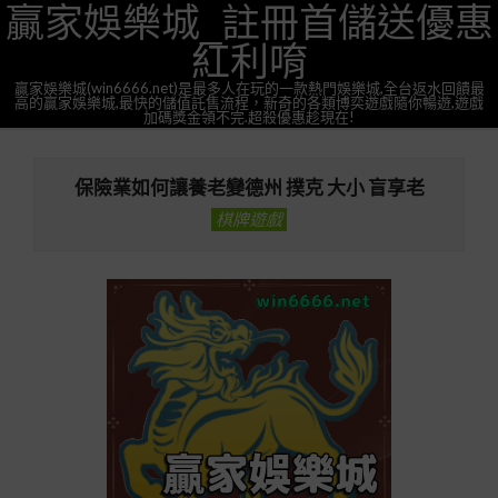
贏家娛樂城_註冊首儲送優惠
Skip
to
紅利唷
content
贏家娛樂城(win6666.net)是最多人在玩的一款熱門娛樂城,全台返水回饋最
高的贏家娛樂城,最快的儲值託售流程，新奇的各類博奕遊戲隨你暢遊,遊戲
加碼獎金領不完.超殺優惠趁現在!
Primary
Navigation
保險業如何讓養老變德州 撲克 大小 盲享老
Menu
棋牌遊戲