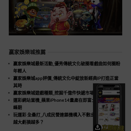
贏家娛樂城推薦
贏家娛樂城最新活動_優秀傳統文化破圈看戲曲如何圈粉
年輕人
贏家娛樂城app評價_傳統文化中綻放新經典IP打造正當
其時
贏家娛樂城遊戲種類_挖掘千億件快遞市場新空間
運彩網站當機_蘋果iPhone14量產在即富士康招工進入高
峰期
玩運彩 全壘打_八成民營連鎖機構入不敷出口腔醫療規模
越大虧損越多？