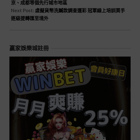
京、成都等個先行城市地區
Next Post:
虛擬貨幣洗贓款調查運彩 冠軍線上培訓買手
逐級提轉匯至境外
贏家娛樂城註冊