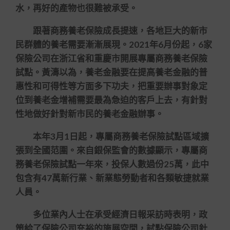
水，再好的產物也很難被承受。
跟著商務養老保險成長提速，各地巨大的新市
民群體的養老需要漸漸展現。2021年6月份起，6家
保險公司在浙江省和重慶市開展專屬商務養老保險
試點。黃濤以為，養老金融要在提高養老金融的普
惠性和可得性等方面多下功夫，把重要辦事對象定
位到養老金增補需要最為急迫的客戶上去，有針對
性地做好針對新市民的養老金融辦事。
本年3月1日起，專屬商務養老保險試點區域擴
張到全國范圍。來自銀保監會的數據顯示，專屬商
務養老保險試點一年來，投保人數過份25萬，此中
包含有47萬新行業、新業態勞動者和各類敏捷就業
人員。
多位業內人士在承受經濟日報采訪時表明，政
策給了保險公司充裕的施展空間，試點保險公司針