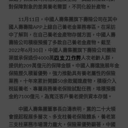
對保障對象的差異養老需要，不同化設計產物。
11月11日，中國人壽集團旗下壽險公司在其中
國人壽壽險APP上線自己養老金業務專區。在采訪
中了解到，在自己養老金產物存儲方面，中國人壽
壽險公司積極預備了多款自己養老金產物。截至
2022年6月30日，中國人壽集團旗下壽險公司團險
渠道承保過份4000萬
四 支 刀 作弊
人次老齡人群，
提供約209萬億元的保障金額。中國人壽還施展年金
保險歷久積蓄優勢，強力推動具有養老屬性的保險
業務，十年來累計開闢50余款關連產物，積極介入
稅延養老、專屬商務養老保險試點任務，堆積預備
金約7100億元，為寬泛客戶養老提供資本存儲。
中國人壽集團董事長白濤表明，黨的二十大領
會提起程展多層次、多支柱養老保險體系，養老第
三支柱業務市場潛力龐大，保險業優勢顯著，中國