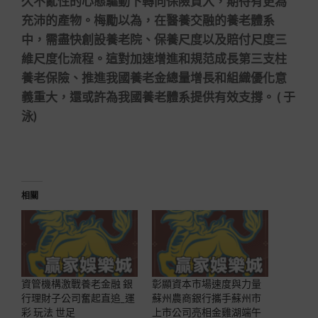
久不亂性的心態驅動下轉向保險買入，期待有更為
充沛的產物。梅勵以為，在醫養交融的養老體系
中，需盡快創設養老院、保養尺度以及賠付尺度三
維尺度化流程。這對加速增進和規范成長第三支柱
養老保險、推進我國養老金總量增長和組織優化意
義重大，還或許為我國養老體系提供有效支撐。 ( 于
泳)
相關
資管機構激戰養老金融 銀
彰顯資本市場速度與力量
行理財子公司奮起直追_運
蘇州農商銀行攜手蘇州市
彩 玩法 世足
上市公司亮相金雞湖端午