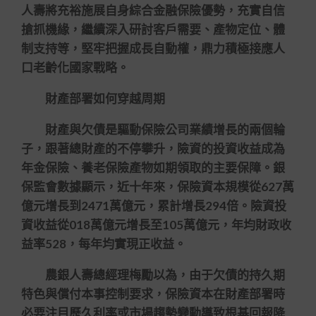
人壽將充裕施展自身綜合金融保險優勢，充實自信
搶抓機緣，繼續深入研討客戶需要、產物定位、體
制支持等，堅牢把握成長自動權，鼎力積極接應人
口老齡化國家戰略。
財產部署如何穿越周期
財產與欠債是驅動保險公司業績增長的兩個輪
子，跟著總財產的不停攀升，險資的投資收益成為
年金保險、養老保險產物如期領取的主要保障。銀
保監會數據顯示，近十年來，保險資本規模從627萬
億元增長到2471萬億元，累計增長294倍。險資投
資收益從018萬億元增長至105萬億元，年均財政收
益率528，每年均實現正收益。
農銀人壽總經理梅勵以為，由于欠債的持久期
特色與償付本事控制要求，保險資本在財產部署時
必要注目歷久利率或市場趨勢變動導致根基回報降