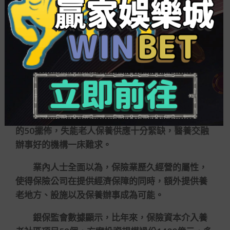
險公司的財產控制要認清大勢，與國家行業政策方
位和經濟成長大局維持一致，把保險投資的底盤做
扎實。
保險+辦事模式前程可期
不論是商務養老保險還是其他金融產物，從形
態上看只能解決公共在養老階段的財政疑問。實質
上，老齡人群在養老地方以及醫療保養等方面有著
龐大需要。目前，我國養老床位約為發財國家平均
的50擺佈，失能老人保養供應十分緊缺，醫養交融
辦事好的機構一床難求。
業內人士全面以為，保險業歷久經營的屬性，
使得保險公司在提供經濟保障的同時，額外提供養
老地方、設施以及保養辦事成為可能。
銀保監會數據顯示，比年來，保險資本介入養