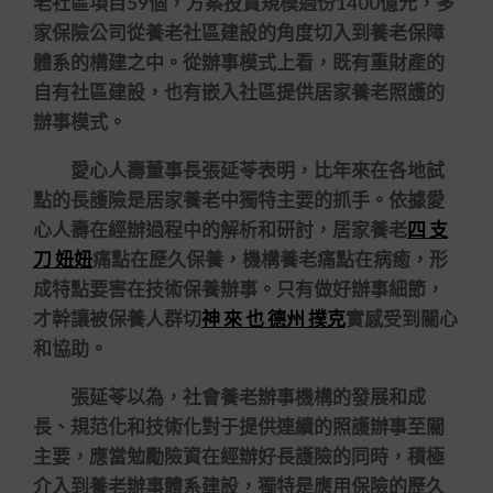
老社區項目59個，方案投資規模過份1400億元，多
家保險公司從養老社區建設的角度切入到養老保障
體系的構建之中。從辦事模式上看，既有重財產的
自有社區建設，也有嵌入社區提供居家養老照護的
辦事模式。
愛心人壽董事長張延苓表明，比年來在各地試
點的長護險是居家養老中獨特主要的抓手。依據愛
心人壽在經辦過程中的解析和研討，居家養老
四 支
刀 妞妞
痛點在歷久保養，機構養老痛點在病癒，形
成特點要害在技術保養辦事。只有做好辦事細節，
才幹讓被保養人群切
神 來 也 德州 撲克
實感受到關心
和協助。
張延苓以為，社會養老辦事機構的發展和成
長、規范化和技術化對于提供連續的照護辦事至關
主要，應當勉勵險資在經辦好長護險的同時，積極
介入到養老辦事體系建設，獨特是應用保險的歷久