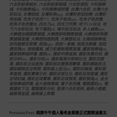
六合彩結果統計
,
六合彩結果號碼
,
六合彩規則
,
卡利娛樂
城
,
卡利娛樂城ptt
,
卡利娛樂城評價
,
台灣六合彩
,
台灣六合
彩玩法
,
台灣妞妞
,
台灣彩券app
,
台灣彩券刮刮樂
,
台灣彩
券加碼
,
吃角子老虎777
,
吃角子老虎app
,
吃角子老虎機
,
吃角子老虎機台
,
四支刀ptt
,
四支刀作弊
,
地下539玩法
,
地
下六合彩玩法
,
地下運彩ptt
,
場中投注玩法
,
多人麻將app
,
大樂透加碼開獎號碼
,
大樂透即時開獎號碼
,
大樂透即時開
獎號碼直播
,
大樂透快速對獎
,
大樂透玩法
,
太陽城娛樂城
,
如何破解百家樂
,
妞妞app
,
妞妞一直輸
,
妞妞怎麼贏
,
妞妞
撲克牌ptt
,
妞妞運氣
,
威力彩最新開獎直播
,
贏家娛樂城ptt
,
贏家娛樂城評價
,
運彩ptt
,
運彩中獎查詢
,
運彩免費分析
,
運
彩分析line
,
運彩分析ptt
,
運彩報馬仔即時比分
,
運彩怎麼
買
,
運彩投注站查詢
,
運彩朋友圈預測賽事
,
運彩網路投注
,
運彩網路投注時間
,
運彩線上投注ptt
,
運彩討論版
,
運彩賠
率查詢
,
運彩賽事分析
,
運彩足球比分
,
運彩足球直播
,
運彩
足球討論
,
運彩足球賽事
,
運彩足球預測
,
運彩預測ptt
,
金合
發娛樂城評價
,
金大發娛樂城
,
電子老虎機
,
電競運彩ptt
,
電
競運彩下注
,
電競運彩分析
,
香港六合彩资料
,
麻將小遊戲
,
麻將現金版
,
麻將線上對戰
Previous Post:
棋牌牛牛個人養老金業務正式開閘涵蓋北