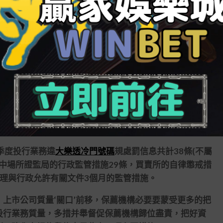
報送教
台灣彩券投注站查詢
導或者推行信息披露義務的，
海律師事務所合伙人陳波對《證券日報》表示，對上市公
。
穩步推進，資源市場對于信息披露的要求會越來越高，
幸心理，嚴格遵守相關制定，積極主動進行高質量的信息
季度投行業務違
大樂透冷門號碼
規處罰信息共計38條(不屬
此中場所證監局的行政監管措施29條，買賣所的自律懲戒措
理與行政允許有關文件3個月的監管措施。
市公司質量‘關口’前移，保薦機構必要要蒙受更多的把
投行業務質量，多措并舉督促保薦機構歸位盡責，把好資