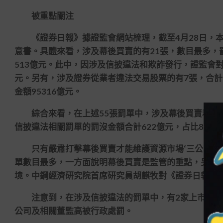
被重點關注
《證券日報》據證監會網站梳理，截至4月28日，本
意書。具體來看，涉及幕後買賣的有21張，數目最多，罰
513億元。此中，因涉及信披違法和欺詐發行，證監會
元。另有，涉及證券從業者違法交易股票的有7張，合計罰
金額95316億元。
綜合來看，在上述55張罰單中，涉及幕後買賣和信披違
信披違法相關罰單的罰沒金額合計622億元，占比8316
只有嚴肅打擊幕後買賣才能維護資源市場‘三公’原則
單數目最多，一方面說明幕後買賣是監管的重點，另一
境。中鋼經濟研究院首席研究員胡麒牧對《證券日報》
注意到，在涉及信披違法的罰單中，有2家上市公司未在
公司及相關董監高被行政處罰。