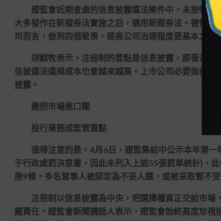
證監會近期查處的信息披露違法案件中，未按制定
大多發作在新證券法實施之后，適用新證券法。德恒上
司而言，做到四個敬畏，提高公司治理程度是基本之道
胡麒牧表示，注冊制的要點是信息披露，跟著注冊制
信披違法違規成本也會越來越高。上市公司必要拋卻僥
披露。
嚴把市場進口關
投行業務成監管重點
值得注意的是，4月6日，證監集結中公示本年第一
于行政處罰決意書，因此未列入上述55張罰單統計)，
施9條，多名當事人被認定為不妥人選，或被采取暫不受
注冊制以信息披露為中央，把選擇權真正交給市場，上
關責任。證監會新聞講話人表示，證監會始終高度珍視