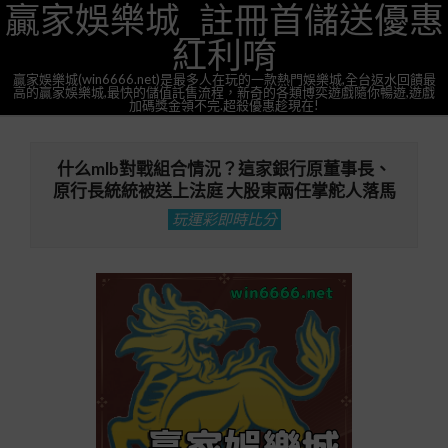
贏家娛樂城_註冊首儲送優惠
Skip
to
紅利唷
content
贏家娛樂城(win6666.net)是最多人在玩的一款熱門娛樂城,全台返水回饋最
高的贏家娛樂城,最快的儲值託售流程，新奇的各類博奕遊戲隨你暢遊,遊戲
加碼獎金領不完.超殺優惠趁現在!
Primary
Navigation
什么mlb對戰組合情況？這家銀行原董事長、
Menu
原行長統統被送上法庭 大股東兩任掌舵人落馬
玩運彩即時比分