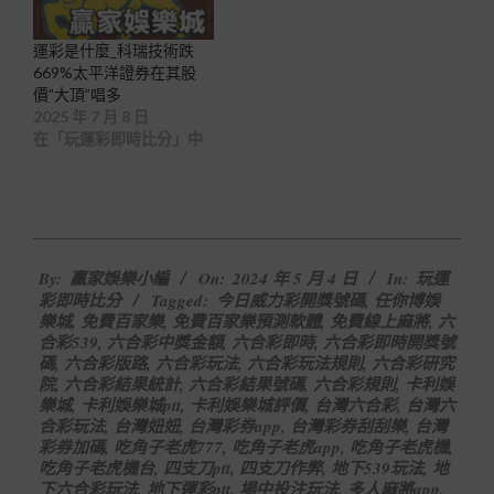
運彩是什麼_科瑞技術跌
669%太平洋證券在其股
價”大頂”唱多
2025 年 7 月 8 日
在「玩運彩即時比分」中
2024-
By:
贏家娛樂小編
On:
2024 年 5 月 4 日
In:
玩運
05-
彩即時比分
Tagged:
今日威力彩開獎號碼
,
任你博娛
04
樂城
,
免費百家樂
,
免費百家樂預測軟體
,
免費線上麻將
,
六
合彩539
,
六合彩中獎金額
,
六合彩即時
,
六合彩即時開獎號
碼
,
六合彩版路
,
六合彩玩法
,
六合彩玩法規則
,
六合彩研究
院
,
六合彩結果統計
,
六合彩結果號碼
,
六合彩規則
,
卡利娛
樂城
,
卡利娛樂城ptt
,
卡利娛樂城評價
,
台灣六合彩
,
台灣六
合彩玩法
,
台灣妞妞
,
台灣彩券app
,
台灣彩券刮刮樂
,
台灣
彩券加碼
,
吃角子老虎777
,
吃角子老虎app
,
吃角子老虎機
,
吃角子老虎機台
,
四支刀ptt
,
四支刀作弊
,
地下539玩法
,
地
下六合彩玩法
,
地下運彩ptt
,
場中投注玩法
,
多人麻將app
,