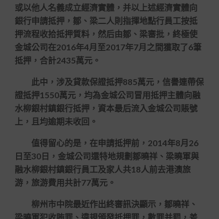
或以他人名義成立經濟實體，并以上述經濟實體向
銀行申請抵押，鄒、梁二人則指揮地點行員工按抵
押流程收拾抵押質料，然后由鄒、梁審批，終極使
金城公司在2016年4月至2017年7月之間獲取了6筆
抵押，合計2435萬元。
此中，涉及貸款保證抵押885萬元，信譽連帶保
證抵押1550萬元，均為金城公司冒用抵押主體向融
水柳銀村鎮銀行抵押，資本最后流入金城公司賬號
上，且均逾期未收回。
值得留心的是，在申請抵押前，2014年8月26
日至30日，金城公司還特地規劃鄒曉祥、梁曉軍與
融水柳銀村鎮銀行員工及家人共18人前去港澳旅
游，旅游費用共計77萬元。
柳州市中院最近作出終審訊決顯示，鄒曉祥、
梁曉軍犯收賄罪、違規頒發抵押罪，數罪并罰，差