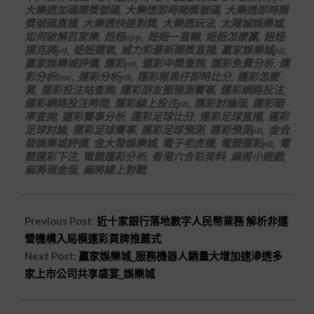
大樂透加碼開獎號碼
,
大樂透即時開獎號碼
,
大樂透即時開
獎號碼直播
,
大樂透快速對獎
,
大樂透玩法
,
太陽城娛樂城
,
如何破解百家樂
,
妞妞app
,
妞妞一直輸
,
妞妞怎麼贏
,
妞妞
撲克牌ptt
,
妞妞運氣
,
威力彩最新開獎直播
,
贏家娛樂城ptt
,
贏家娛樂城評價
,
運彩ptt
,
運彩中獎查詢
,
運彩免費分析
,
運
彩分析line
,
運彩分析ptt
,
運彩報馬仔即時比分
,
運彩怎麼
買
,
運彩投注站查詢
,
運彩朋友圈預測賽事
,
運彩網路投注
,
運彩網路投注時間
,
運彩線上投注ptt
,
運彩討論版
,
運彩賠
率查詢
,
運彩賽事分析
,
運彩足球比分
,
運彩足球直播
,
運彩
足球討論
,
運彩足球賽事
,
運彩足球預測
,
運彩預測ptt
,
金合
發娛樂城評價
,
金大發娛樂城
,
電子老虎機
,
電競運彩ptt
,
電
競運彩下注
,
電競運彩分析
,
香港六合彩资料
,
麻將小遊戲
,
麻將現金版
,
麻將線上對戰
Previous Post:
近十家銀行落地數字人民幣業務 解析非運
營機構入局模運彩買牌推薦式
Next Post:
贏家娛樂城_服務機器人銷量大增加速滲透多
家上市公司共享盛宴_娛樂城