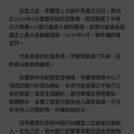
在這之前，李耀清上次被外界廣泛注目，是由
於2014年5月遭當街被砍成重傷，進而撕開了中美
天元集團420億元騙貸大案的隱情。該案也被稱為我
國史上最大金融騙貸案，2019年9月，案件獲終審
宣判。
作為曾經的反腐英勇，李耀清躲過了死神，卻
終極沒能躲過蠱惑。
依據柳州市紀委監委傳遞，李耀清違背中心八
項規定精力和清白綱紀，承受可能陰礙公平執行公
役的宴請；違背生涯綱紀；應用職權在業務審批、
認購股份、承攬工程等方面為他人謀取益處，不法
收受他人巨額財物，涉嫌收賄犯法。
而李耀清也是柳州銀行持續第二位被查的掌舵
人。在他之前，柳州銀行原董事長劉忠因收受財物