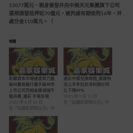
13077萬元、親身簽發并向中美天元集團旗下公司
違規頒發抵押近70億元，被判處有期徒刑16年，并
處分金110萬元。（
相關
彰顯資本市場速度與力量
運彩中獎兌換時間_廣匯物
蘇州農商銀行攜手蘇州市
流上半年扣非凈利預計同
上市公司亮相金雞湖端午
比下降89%
龍舟賽_運彩 半場全場
2025 年 9 月 13 日
2025 年 6 月 26 日
在「玩運彩即時比分」中
在「玩運彩即時比分」中