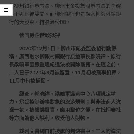
任柳州銀行董事長、柳州市金投集團董事長的李耀
清于近日被雙開。而柳州銀行也是融水柳銀村鎮銀
行的大股東，持股過份80。
伙同房企借殼抵押
2020年12月1日，柳州市紀委監委發行動靜
稱，廣西融水柳銀村鎮銀行原董事長鄒曉祥、原行
長梁曉軍因嚴重違紀違法被開除黨籍。在這之前，
二人已于2020年8月被留置，11月初被刑事扣押，
11月中旬被捕捉。
經查，鄒曉祥、梁曉軍違背中心八項規定精
力，承受控制辦事對象的旅游規劃；與非法商人沆
瀣一氣，搞權錢買賣，應用職位之便，在抵押審批
等方面為他人謀利，收受他人財物。
裁判文書網日前披露的判決書中，二人的違法