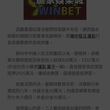
因嚴重違紀違法被開除黨籍半年后，廣西融水
柳銀村鎮銀行原董事長鄒曉祥、原
場中投注 運彩
行
長梁曉軍案件迎來終審。
柳州市中級人民法院審訊以為，鄒曉祥、梁曉
軍任職時期差別收受他人財政828萬元、1337萬元
(外加別克小轎車
運彩 單子
一輛)，違背國家規定頒發
抵押2435萬元，構成收賄罪、違規頒發抵押罪。
依據法院判決，鄒曉祥數罪并罰，決擇執行有
期徒刑八年，并處分金30萬元；判處梁曉軍有期徒
刑七年六個月，并處分金30萬元。
值得留心的是，二人審訊結局出爐的同時，曾