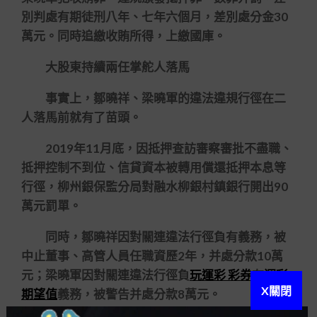
別判處有期徒刑八年、七年六個月，差別處分金30
萬元。同時追繳收賄所得，上繳國庫。
大股東持續兩任掌舵人落馬
事實上，鄒曉祥、梁曉軍的違法違規行徑在二
人落馬前就有了苗頭。
2019年11月底，因抵押查訪審察審批不盡職、
抵押控制不到位、信貸資本被轉用償還抵押本息等
行徑，柳州銀保監分局對融水柳銀村鎮銀行開出90
萬元罰單。
同時，鄒曉祥因對關連違法行徑負有義務，被
中止董事、高管人員任職資歷2年，并處分款10萬
元；梁曉軍因對關連違法行徑負
玩運彩 彩券
有
運彩
X關閉
期望值
義務，被警告并處分款8萬元。