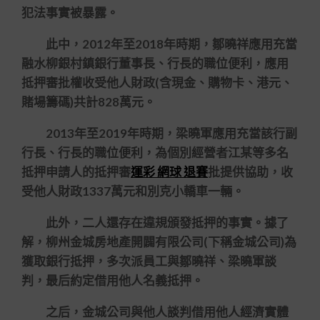
犯法事實被暴露。
此中，2012年至2018年時期，鄒曉祥應用充當
融水柳銀村鎮銀行董事長、行長的職位便利，應用
抵押審批權收受他人財政(含現金、購物卡、港元、
賭場籌碼)共計828萬元。
2013年至2019年時期，梁曉軍應用充當該行副
行長、行長的職位便利，為個別經營者江某等多名
抵押申請人的抵押審
運彩 網球 退賽
批提供協助，收
受他人財政1337萬元和別克小轎車一輛。
此外，二人還存在違規頒發抵押的事實。據了
解，柳州金城房地產開闢有限公司(下稱金城公司)為
獲取銀行抵押，多次派員工與鄒曉祥、梁曉軍談
判，最后約定借用他人名義抵押。
之后，金城公司與他人談判借用他人經濟實體