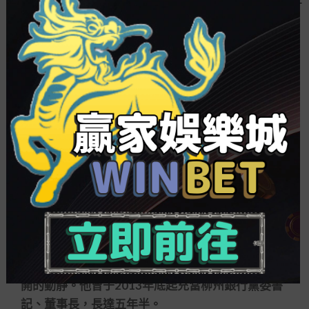
而依據判決書的增補，融水柳銀村鎮銀行因違
規頒發抵押409億元，柳州銀保監分局以負領導義務
為由對鄒曉祥作出上述行政處分。同時，該行因違
規頒發抵押259億元，柳州銀保監分局以負領導義務
為由對梁曉軍作出上述行政處分。
此后，鄒曉祥又因對融水柳銀村鎮銀行違規核
辦開卡業務的違法違規行徑負有義務，于2020年5
月被柳州銀保監分局警告，并處分款7萬元。
公然信息顯示，融水柳銀村鎮銀行于2010年底
由柳州銀行倡議成立，目前注冊資金367億元。此
中，柳州銀行持股近85，為該行第一大股東。
值得留心的是，近日，柳州市紀委監委還發行
了柳州市金投集團原黨委書記、董事長李耀清被雙
開的動靜。他曾于2013年底起充當柳州銀行黨委書
記、董事長，長達五年半。