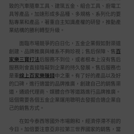
致的汽車隨車工具、建筑五金、組合工具、廚電工
具等產品，加速形成多品種、多規格、系列化的要
點專業和產品，著重自主知識產權的研發，推動產
業結構的勝利轉型升級。
面臨市場競爭的白日化，五金企業假如對渠道
創建、品牌推廣與維系不夠珍視；售后保障、售
百
家樂三寶打法
后服務不到位，或者根本上沒有售后
服務則會直接陰礙到企業的持久發展。售后服務也
是重
線上百家樂賺錢
中之重。有了好的產品以及好
的口碑，進行適當的品牌推廣，創建自己的銷售渠
道，通過代理商、媒體合作等道路進行品牌推廣。
這個需要各個五金企業運用聰明去發掘合適企業自
己的銷售方式。
在如今泰西等國外市場飽和，經濟停滯不前的
今日。加倍要注意亞非拉第三世界國家的銷售，當