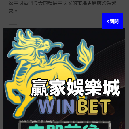
然中國這個最大的發展中國家的市場更應該珍視起
來。
X關閉
相關
魚與熊掌兼得五金工具內
崛起世界市場五金工具打
銷外貿兩手抓_百家樂 平台
好品牌攻堅戰_百家樂莊家
2025 年 3 月 23 日
優勢
在「線上百家樂」中
2025 年 6 月 5 日
在「線上百家樂」中
五金工具走高搶占國際國