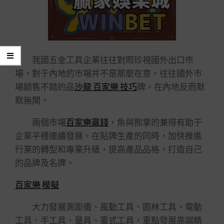
我國五金工具企業往往對照珍視國外出口市
場，對于內地的市場并不是那麼在意。往往國外市
場銷售不錯的品
沙龍 百家樂 技巧
牌，在內地反而默
默無聞。
兩個市場
百家樂贏錢
，魚與熊掌的兼得有助于
企業平穩連續發展。在貼牌生產的同時，加快推進
行業的轉型和專業升級，提高產品品格，打造自己
的品牌及名牌。
百家樂 模擬
大力發展測距儀、風動工具、園林工具、電動
工具、手工具、量具、臺式工具，重點發展高端精