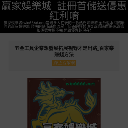
贏家娛樂城_註冊首儲送優惠
Skip
to
紅利唷
content
贏家娛樂城(win6666.net)是最多人在玩的一款熱門娛樂城,全台返水回饋最
高的贏家娛樂城,最快的儲值託售流程，新奇的各類博奕遊戲隨你暢遊,遊戲
加碼獎金領不完.超殺優惠趁現在!
Primary
Navigation
五金工具企業想發展拓展視野才是出路_百家樂
Menu
賺錢方法
線上百家樂