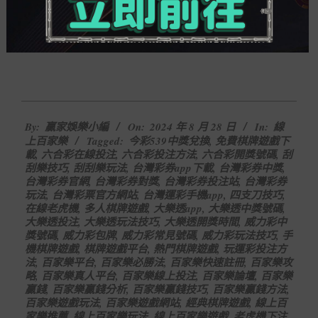
內雙市場_百家樂莊閒押注
2025 年 3 月 2 日
在「線上百家樂」中
2024-
By:
贏家娛樂小編
On:
2024 年 8 月 28 日
In:
線
08-
上百家樂
Tagged:
今彩539中獎兌換
,
免費棋牌遊戲下
28
載
,
六合彩在線投注
,
六合彩投注方法
,
六合彩開獎號碼
,
刮
刮樂技巧
,
刮刮樂玩法
,
台灣彩券app下載
,
台灣彩券中獎
,
台灣彩券官網
,
台灣彩券對獎
,
台灣彩券投注站
,
台灣彩券
玩法
,
台灣彩票官方網站
,
台灣運彩手機app
,
四支刀技巧
,
在線老虎機
,
多人棋牌遊戲
,
大樂透app
,
大樂透中獎號碼
,
大樂透投注
,
大樂透玩法技巧
,
大樂透開獎時間
,
威力彩中
獎號碼
,
威力彩包牌
,
威力彩常見號碼
,
威力彩玩法技巧
,
手
機棋牌遊戲
,
棋牌遊戲平台
,
熱門棋牌遊戲
,
玩運彩投注方
法
,
百家樂平台
,
百家樂必勝法
,
百家樂快速註冊
,
百家樂攻
略
,
百家樂真人平台
,
百家樂線上投注
,
百家樂論壇
,
百家樂
贏錢
,
百家樂贏錢分析
,
百家樂贏錢技巧
,
百家樂贏錢方法
,
百家樂遊戲玩法
,
百家樂遊戲網站
,
經典棋牌遊戲
,
線上百
家樂推薦
,
線上百家樂玩法
,
線上百家樂遊戲
,
老虎機下注