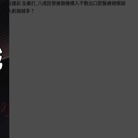
玩運彩 全壘打_八成民營連鎖機構入不敷出口腔醫療規模越
大虧損越多？