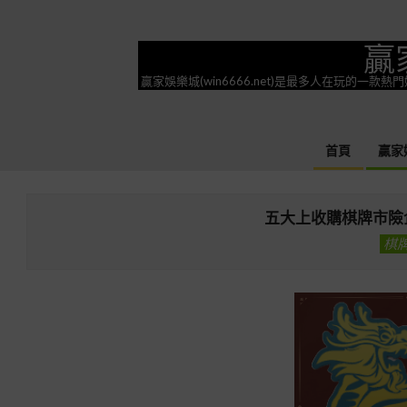
Skip
to
贏
content
贏家娛樂城(win6666.net)是最多人在玩的
首頁
贏家
五大上收購棋牌市險
棋