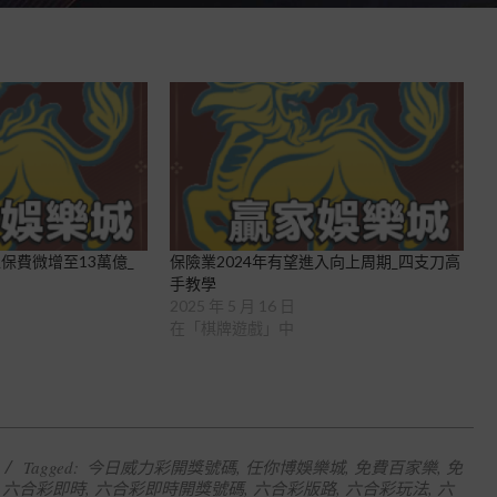
保費微增至13萬億_
保險業2024年有望進入向上周期_四支刀高
手教學
2025 年 5 月 16 日
在「棋牌遊戲」中
Tagged:
今日威力彩開獎號碼
,
任你博娛樂城
,
免費百家樂
,
免
,
六合彩即時
,
六合彩即時開獎號碼
,
六合彩版路
,
六合彩玩法
,
六