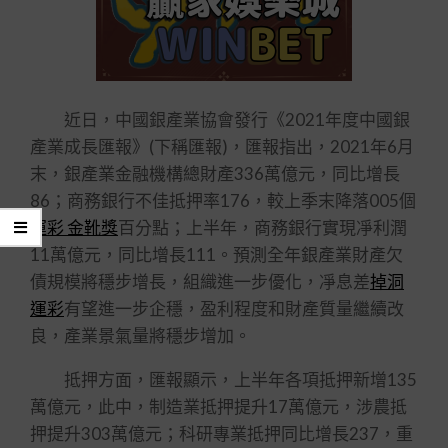
近日，中國銀產業協會發行《2021年度中國銀
產業成長匯報》(下稱匯報)，匯報指出，2021年6月
末，銀產業金融機構總財產336萬億元，同比增長
86；商務銀行不佳抵押率176，較上季末降落005個
運彩 金靴獎
百分點；上半年，商務銀行實現凈利潤
11萬億元，同比增長111。預測全年銀產業財產欠
債規模將穩步增長，組織進一步優化，凈息差
掉洞
運彩
有望進一步企穩，盈利程度和財產質量繼續改
良，產業景氣量將穩步增加。
抵押方面，匯報顯示，上半年各項抵押新增135
萬億元，此中，制造業抵押提升17萬億元，涉農抵
押提升303萬億元；科研專業抵押同比增長237，重