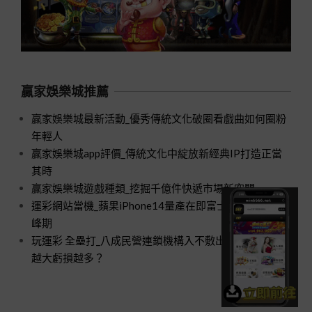
贏家娛樂城推薦
贏家娛樂城最新活動_優秀傳統文化破圈看戲曲如何圈粉
年輕人
贏家娛樂城app評價_傳統文化中綻放新經典IP打造正當
其時
贏家娛樂城遊戲種類_挖掘千億件快遞市場新空間
運彩網站當機_蘋果iPhone14量產在即富士康招工進入高
峰期
玩運彩 全壘打_八成民營連鎖機構入不敷出口腔醫療規模
越大虧損越多？