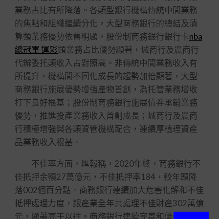
業務占比有所降落。各類型銀行機構傳統中間業務
的焦點和組織繼續分化，大型商務銀行的總結及清
算類業務優勢依舊明顯，股份制商務銀行銀行卡
nba
總冠軍 運彩
類業務占比優勢顯著，城商行及農商行
代辦委托類收入占對照高。非傳統中間業務收入有
所提升，機構間不同化成長的趨勢加倍顯著，大型
商務銀行施展優勢增強產物首創，為托管業務增收
打下良好根基；股份制商務銀行施展債券承銷業務
優勢，推進投產業務收入首創成長；城商行及農商
行積極增強與各類資管機構配合，連續厚植理資產
品業務收入根基。
不佳率方面，匯報稱，2020年終，商務銀行不
佳抵押余額27萬億元，不佳抵押率184，較年頭降
落002個百分點。商務銀行連續加大危害化解和不佳
抵押處理力度，銀產業全年共處理不佳財產302萬億
元，顯著高于以往。商務銀行連續完善和優化危害