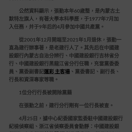
公然資料顯示，張勤本年60歲整，是內蒙古土
默特左旗人，有著大學本科學歷，于1977年7月加
入任務，并于9年后的4月參加中國共產黨。
從2001年12月開端至2021年1月退休，張勤一
直為建行辦事著，是老建行人了。其先后在中國建
設銀行內蒙古自治分辨行、中國建設銀行吉林省分
行、中國建設銀行黑龍江省分行任職，充當黨委委
員、黨委副書記
運彩 主客場
、黨委書記、副行長、
行長和資深專家等職。
1位分行行長被開除黨籍
在張勤之前，建行分行剛有一位行長被查。
4月25日，據中心紀委國家監委駐中國建設銀行
紀檢偵察組、浙江省偵察委員會動靜：中國建設銀