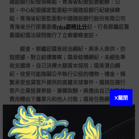
建設銀行紀檢偵察組、青海省紀委監委動靜：日
前，中心紀委國家監委駐中國建設銀行紀檢偵察
組、青海省紀委監委對中國建設銀行股份有限公司
青海省分行原黨委書
nba即時比分
記、行長郭繼莊重
重違紀違法疑問進行了立案審察查訪。
經查，郭繼莊違背政治綱紀，與多人串供，仿
造證據，對立結構審察；違背結構綱紀，未經批準
收支國境，自己決擇大額資本採用；違背清白綱
紀，收受可能陰礙公平執行公役的禮物、禮金，頻
繁承受信貸客戶提供的高爾夫球事件，違規在建行
客戶企業投資參股、兼職取酬，將應由自己付款的
X關閉
費用轉由下屬單元和他人付款；違背任務綱紀，對
應向上級匯報事項而未匯報。違背國家法條法紀，
應用職位上的便利，大搞權錢買賣，在信貸審批、
招標采購等方面為他人謀取益處，索取或不法收受
巨額財物。