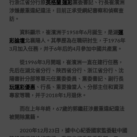
行浙江省分行原
英格蘭 運彩
黨委書記、行長崔濱洲
涉嫌嚴重違紀違法，目前正承受綱紀審察和偵察查
訪。
資料顯示，崔濱洲于1958年6月誕生，是湖
運
彩論壇
北襄陽人。其學歷為在職研討生，于1976年
3月加入任務，并于6年后的4月參加中國共產黨。
從1996年3月開端，崔濱洲一直在建行任務，
先后在湖北省分行、陜西省分行、浙江省分行、沈
陽審計分部等單元任黨委委員、黨委書記、副行長
玩運彩優惠
、行長、重要擔當人、分部主任和資深
專家等職，并于2018年1月退休。
而在上年年終，67歲的郭繼莊涉嚴重違紀違法
被開除黨籍。
2020年12月23日，據中心紀委國家監委駐中國