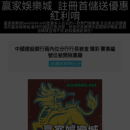
贏家娛樂城_註冊首儲送優惠
Skip
to
紅利唷
content
贏家娛樂城(win6666.net)是最多人在玩的一款熱門娛樂城,全台返水回饋最
高的贏家娛樂城,最快的儲值託售流程，新奇的各類博奕遊戲隨你暢遊,遊戲
加碼獎金領不完.超殺優惠趁現在!
Primary
Navigation
中國建設銀行兩內位分行行長被查 運彩 賽事編
Menu
號位被開除黨籍
玩運彩即時比分