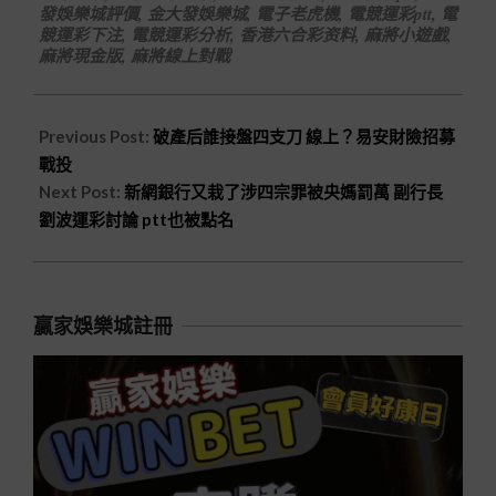
發娛樂城評價
,
金大發娛樂城
,
電子老虎機
,
電競運彩ptt
,
電
競運彩下注
,
電競運彩分析
,
香港六合彩资料
,
麻將小遊戲
,
麻將現金版
,
麻將線上對戰
Previous Post:
破產后誰接盤四支刀 線上？易安財險招募
戰投
Next Post:
新網銀行又栽了涉四宗罪被央媽罰萬 副行長
劉波運彩討論 ptt也被點名
贏家娛樂城註冊