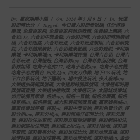
2024-
By:
贏家娛樂小編
On:
2024 年 5 月 9 日
In:
玩運
05-
彩即時比分
Tagged:
今日威力彩開獎號碼
,
任你博娛
09
樂城
,
免費百家樂
,
免費百家樂預測軟體
,
免費線上麻將
,
六
合彩539
,
六合彩中獎金額
,
六合彩即時
,
六合彩即時開獎號
碼
,
六合彩版路
,
六合彩玩法
,
六合彩玩法規則
,
六合彩研究
院
,
六合彩結果統計
,
六合彩結果號碼
,
六合彩規則
,
卡利娛
樂城
,
卡利娛樂城ptt
,
卡利娛樂城評價
,
台灣六合彩
,
台灣六
合彩玩法
,
台灣妞妞
,
台灣彩券app
,
台灣彩券刮刮樂
,
台灣
彩券加碼
,
吃角子老虎777
,
吃角子老虎app
,
吃角子老虎機
,
吃角子老虎機台
,
四支刀ptt
,
四支刀作弊
,
地下539玩法
,
地
下六合彩玩法
,
地下運彩ptt
,
場中投注玩法
,
多人麻將app
,
大樂透加碼開獎號碼
,
大樂透即時開獎號碼
,
大樂透即時開
獎號碼直播
,
大樂透快速對獎
,
大樂透玩法
,
太陽城娛樂城
,
如何破解百家樂
,
妞妞app
,
妞妞一直輸
,
妞妞怎麼贏
,
妞妞
撲克牌ptt
,
妞妞運氣
,
威力彩最新開獎直播
,
贏家娛樂城ptt
,
贏家娛樂城評價
,
運彩ptt
,
運彩中獎查詢
,
運彩免費分析
,
運
彩分析line
,
運彩分析ptt
,
運彩報馬仔即時比分
,
運彩怎麼
買
,
運彩投注站查詢
,
運彩朋友圈預測賽事
,
運彩網路投注
,
運彩網路投注時間
,
運彩線上投注ptt
,
運彩討論版
,
運彩賠
率查詢
,
運彩賽事分析
,
運彩足球比分
,
運彩足球直播
,
運彩
足球討論
,
運彩足球賽事
,
運彩足球預測
,
運彩預測ptt
,
金合