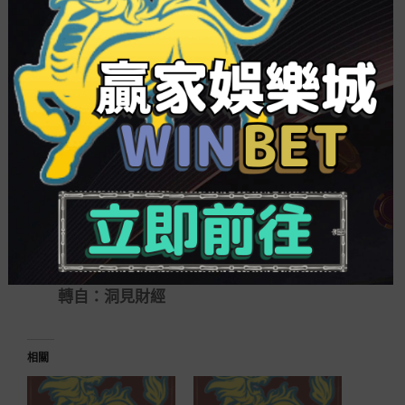
資料顯示，郭繼莊于1953年9月誕生，是陜西
華縣人。其佔有大學學歷，于1968年12月加入任
務，于1987年5月參加中國共產黨。
從1977年9月起直到2015年9月退休，郭繼莊
一直辦事于建設銀行，先后任青海省分行綜合科干
部、投資研討所（研討室）副主任；青海省分行場
所信貸處處長、方案處處長；青海省西寧市支行黨
組書記、行長；青海省分行黨委委員、副行長；西
安審計分部主任；青海省分行黨委副書記、副行
長；青海省分行黨委書記、行長等職。
轉自：洞見財經
相關