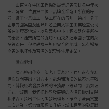
山東省在中國工程機器最發達省份排名中僅次
于江蘇省，位居第二位。品牌企業臨工所在的臨
沂、骨干企業山工、德工所在的青州、德州；骨干
企業方圓集團及國際知名企業大字重工業煙臺公司
所在的煙臺地域，以及眾多中小工程機器企業所在
的泰安、濰柴所在的濰坊、山東鴻達集團所在的萊
陽等都是工程建設機器對照會合的地域，還有遍布
全省的毛坯件及齊備的配套件生產企業。
廣西柳州
廣西柳州作為西部老工業基地，長年來存在結
構性疑問突出，對資本、能源和環境的依賴水平較
高，轉變經濟發展方式的任務艱巨等疑問。為辦理
好這些疑問，我們把科學發展觀的內涵與柳州實際
相結合，提出三個同步發展理念，確立了全面實施
二次創業、努力實現經濟升級，城市轉型的發展戰