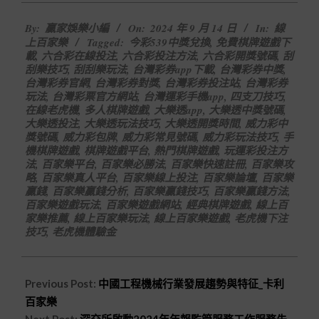
2024-
By:
贏家娛樂小編
On:
2024 年 9 月 14 日
In:
線
09-
上百家樂
Tagged:
今彩539中獎兌換
,
免費棋牌遊戲下
14
載
,
六合彩在線投注
,
六合彩投注方法
,
六合彩開獎號碼
,
刮
刮樂技巧
,
刮刮樂玩法
,
台灣彩券app下載
,
台灣彩券中獎
,
台灣彩券官網
,
台灣彩券對獎
,
台灣彩券投注站
,
台灣彩券
玩法
,
台灣彩票官方網站
,
台灣運彩手機app
,
四支刀技巧
,
在線老虎機
,
多人棋牌遊戲
,
大樂透app
,
大樂透中獎號碼
,
大樂透投注
,
大樂透玩法技巧
,
大樂透開獎時間
,
威力彩中
獎號碼
,
威力彩包牌
,
威力彩常見號碼
,
威力彩玩法技巧
,
手
機棋牌遊戲
,
棋牌遊戲平台
,
熱門棋牌遊戲
,
玩運彩投注方
法
,
百家樂平台
,
百家樂必勝法
,
百家樂快速註冊
,
百家樂攻
略
,
百家樂真人平台
,
百家樂線上投注
,
百家樂論壇
,
百家樂
贏錢
,
百家樂贏錢分析
,
百家樂贏錢技巧
,
百家樂贏錢方法
,
百家樂遊戲玩法
,
百家樂遊戲網站
,
經典棋牌遊戲
,
線上百
家樂推薦
,
線上百家樂玩法
,
線上百家樂遊戲
,
老虎機下注
技巧
,
老虎機體驗金
Previous Post:
中國工程機械行業發展趨勢與特征_卡利
百家樂
Next Post:
深交所啟動2024年年報監管服務工作服務先