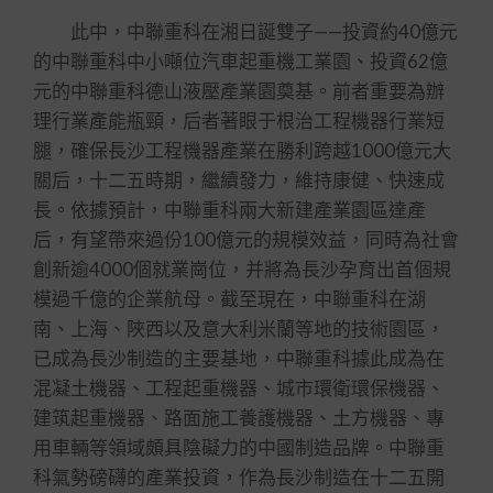
此中，中聯重科在湘日誕雙子——投資約40億元
的中聯重科中小噸位汽車起重機工業園、投資62億
元的中聯重科德山液壓產業園奠基。前者重要為辦
理行業產能瓶頸，后者著眼于根治工程機器行業短
腿，確保長沙工程機器產業在勝利跨越1000億元大
關后，十二五時期，繼續發力，維持康健、快速成
長。依據預計，中聯重科兩大新建產業園區達產
后，有望帶來過份100億元的規模效益，同時為社會
創新逾4000個就業崗位，并將為長沙孕育出首個規
模過千億的企業航母。截至現在，中聯重科在湖
南、上海、陜西以及意大利米蘭等地的技術園區，
已成為長沙制造的主要基地，中聯重科據此成為在
混凝土機器、工程起重機器、城市環衛環保機器、
建筑起重機器、路面施工養護機器、土方機器、專
用車輛等領域頗具陰礙力的中國制造品牌。中聯重
科氣勢磅礴的產業投資，作為長沙制造在十二五開