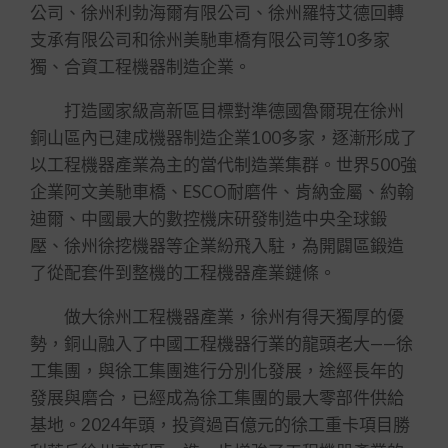
公司、徐州利勃海爾有限公司、徐州羅特艾德回轉
支承有限公司和徐州美馳車橋有限公司等10多家
獨、合資工程機器制造企業。
打造國家級高新區目標對準德國魯爾現在徐州
銅山區內已建成機器制造企業100多家，逐漸形成了
以工程機器產業為主的當代制造業集群。世界500強
企業阿文美馳車橋、ESCO耐磨件、肯納金屬、約翰
迪爾、中國最大的數控機床研發制造中央全球鍛
壓、徐州徐挖機器等企業紛飛入駐，為開闢區鍛造
了從配套件到整機的工程機器產業鏈條。
做大徐州工程機器產業，徐州有得天獨厚的優
勢，銅山融入了中國工程機器行業的龍頭老大——徐
工集團，與徐工集團進行分別化發展，途經長年的
發展與磨合，已經成為徐工集團的最大零部件供給
基地。2024年頭，投資過百億元的徐工重卡項目勝