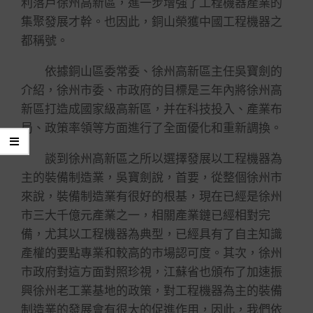
利落戶徐州高新區，進一步增強了工程機器產業的
集聚發展才幹。也因此，銅山榮獲中國工程機器之
都稱號。
依據銅山區委常委、徐州高新區主任吳寶劍的
介紹，徐州市委、市政府的目標是三年內將徐州高
新區打造成國家級高新區，并在科技投入、產業布
局、政策率領等方面進行了全面優化和重新調換。
談到徐州高新區之所以選擇發展以工程機器為
主的裝備制造業，吳寶劍說，首要，從整個徐州市
來說，裝備制造業有很好的根基，現在已經是徐州
市三大千億元產業之一，相關產業鏈已經相對完
備，尤其以工程機器為典型，已經具有了自主知識
產權的要點專業和較高的市場認可度。其次，徐州
市政府對這方面對照珍視，江蘇省也頒布了加速振
興徐州老工業基地的政策，對工程機器為主的裝備
制造業的發展會有很大的促進作用，因此，我們依