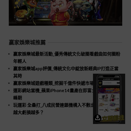
贏家娛樂城推薦
贏家娛樂城最新活動_優秀傳統文化破圈看戲曲如何圈粉
年輕人
贏家娛樂城app評價_傳統文化中綻放新經典IP打造正當
其時
贏家娛樂城遊戲種類_挖掘千億件快遞市場新空間
運彩網站當機_蘋果iPhone14量產在即富士康招工進入高
峰期
玩運彩 全壘打_八成民營連鎖機構入不敷出口腔醫療規模
越大虧損越多？