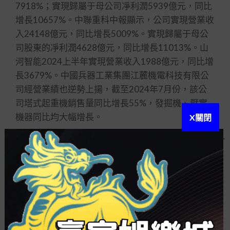
7918%；實現歸屬于母公司凈利潤5939億元，同比
增長10657%。中聯重科中報顯示，公司實現營業收
入24148億元，同比增長5009%。實現歸屬于母公
司股東的凈利潤4628億元，同比增長11013%。山
河智能2024上半年實現營業收入1988億元，同比增
長3679%。中國兵器工業集團江麓機電科技有限公
司經營業績也逆勢上揚，截至2024年7月份，該公
司塔式起重機銷售量同比增長55%，發掘機、壓實
機器同比均大幅增長。
X關閉
在行業龍頭的帶動下，一群規模不等的中小企
業也順勢而生，工程機器行業的產業集群效益逐步
展現。現在，中聯重科已勝利在H股上市，而三一重
工也即將完工H股上市融資，兩大巨頭的實力顯著增
強，將加快湖南工程機器進行環球產業布局，從現
有產業根基和潛在專業實力來說，湖南應有才幹將
長株潭打造成為世界工程機器之都，成為中國工程