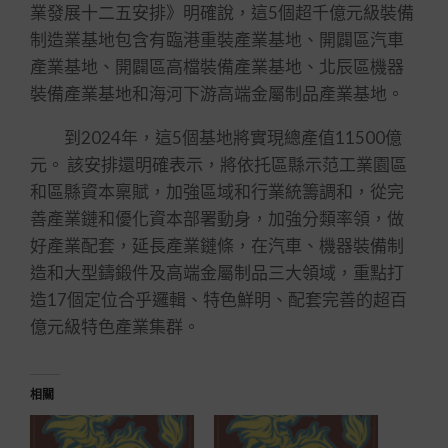
業發展十二五安排》明確說，這5個超千億元級裝備
制造業基地包含有臨港重裝產業基地、開闢區汽車
產業基地、開闢區高檔裝備產業基地、北辰區機器
裝備產業基地和海河下游高端金屬制品產業基地。
到2024年，這5個基地將實現總產值11500億
元。 該安排還明確表示，將依托區縣示范工業園區
和區縣資本稟賦，加強區域和行業統籌調和，從完
善產業鏈和優化資本部署動身，加強分類率領，做
好產業配套，延長產業鏈條，在汽車、機器裝備制
造和大型鑄鍛件及高端金屬制品三大領域，重點打
造17個定位合乎邏輯、特色鮮明、配套完善的超百
億元級特色產業集群。
相關