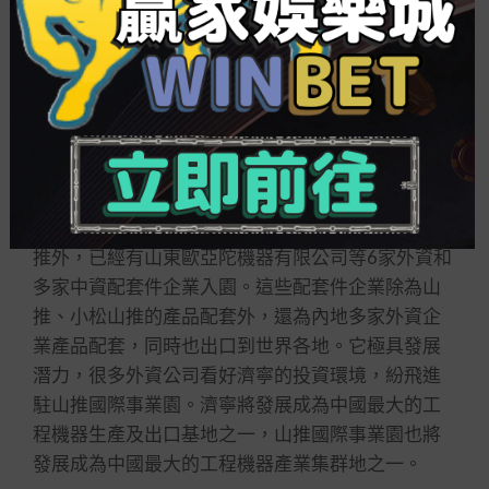
機器行業高速
百家樂如何贏錢
發展的領跑者。
山東濟寧
山東濟寧，中國推土機行業的排頭兵企業——山
推所在地，世界第二大工程機器集團小松制作所和
世界上最大的液壓件企業之一的伊頓公司等在中國
的合資企業也云集于此。特別是2024年山推與小松
合辦的山推國際事業園開業以來，除山推、小松山
推外，已經有山東歐亞陀機器有限公司等6家外資和
多家中資配套件企業入園。這些配套件企業除為山
推、小松山推的產品配套外，還為內地多家外資企
業產品配套，同時也出口到世界各地。它極具發展
潛力，很多外資公司看好濟寧的投資環境，紛飛進
駐山推國際事業園。濟寧將發展成為中國最大的工
程機器生產及出口基地之一，山推國際事業園也將
發展成為中國最大的工程機器產業集群地之一。