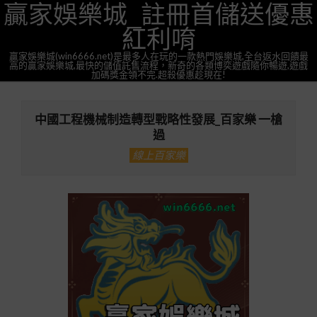
贏家娛樂城_註冊首儲送優惠
Skip
to
紅利唷
content
贏家娛樂城(win6666.net)是最多人在玩的一款熱門娛樂城,全台返水回饋最
高的贏家娛樂城,最快的儲值託售流程，新奇的各類博奕遊戲隨你暢遊,遊戲
加碼獎金領不完.超殺優惠趁現在!
Primary
Navigation
中國工程機械制造轉型戰略性發展_百家樂 一槍
Menu
過
線上百家樂