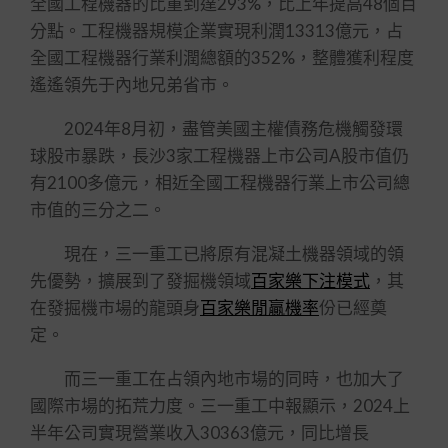
全國工程機器的比重到達293%，比上年提高48個百
分點。工程機器規模企業實現利潤13313億元，占
全國工程機器行業利潤總額的352%，整體獲利程度
遙遙領先于內地兄弟省市。
2024年8月初，盡管美國主權債務危機觸發環
球股市暴跌，長沙3家工程機器上市公司A股市值仍
有2100多億元，相近全國工程機器行業上市公司總
市值的三分之二。
現在，三一重工已將原有混凝土機器領域的領
先優勢，擴展到了發掘機領域
百家樂下注模式
，其
在發掘機市場的龍頭身
百家樂閒贏機率
份已經奠
定。
而三一重工在占領內地市場的同時，也加大了
國際市場的拓荒力度。三一重工中報顯示，2024上
半年公司實現營業收入30363億元，同比增長