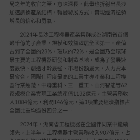
局之年的收官之筆，意味深長，此舉也折射出長沙
加速調換產業結構，轉變發展方式，實現經濟逆勢
增長的信心和勇氣。
2024年長沙工程機器產業集群成為湖南省首個
過千億的子產業，規模和效益躍居全國第一，產值
占到了全國的23%，環球的72%，是全國乃至環球
最主要的工程機器研發和制造基地，成為了發展速
度最快、創造才幹最強、市場份額最大，人力資本
最會合，國際化程度最高的工業主導產業和工程機
器行業翹楚。中聯重科、三一重工、山河智能等62
家規模企業實現工業總產值1132億元，主營業務收
入1084億元，利潤146億元，這3項重要經濟指標占
全國比重均過份四分之一。
2024年，湖南省工程機器在全國伴同業中繼續
領先。上半年，工程機器主營業務收入907億元，占