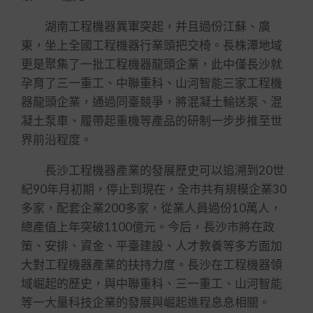
湖南工程機器異軍突起，并且過份江蘇、廣
東，坐上全國工程機器行業頭把交椅。長株潭地域
更是聚集了一批工程機器龍頭企業，此中僅長沙就
孕育了三一重工、中聯重科、山河智能三家工程機
器龍頭企業，通過同臺競爭，將混凝土輸送泵、混
凝土泵車、履帶起重機等產品的研制一步步推至世
界前沿程度。
長沙工程機器產業的發展歷史可以追溯到20世
紀90年月初期，停止到現在，全市共有規模企業30
多家，配套企業200多家，從業人員過份10萬人，
總產值上年突破1100億元。今后，長沙市將在政
策、安排、資金、平臺建設、人才教養等多方面加
大對工程機器產業的扶持力度。長沙在工程機器領
域崛起的歷史，與中聯重科、三一重工、山河智能
等一大量科技企業的發展與崛起進程息息相關。