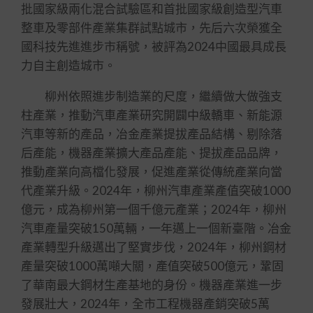
批國家級兩化混合試驗區和首批國家級創造型汽車
整車及零部件產業集群試點城市，先后六次榮獲全
國科技先進進步市稱號，被評為2024中國最具成長
力自主創造城市。
柳州依照進步制造業的尺度，繼續做大做強支
柱產業，推動汽車產業研究開闢中級轎車、新能源
汽車等新的產品，冶金產業提拔產品結構、剔除落
后產能，機器產業擴大產品產能、提拔產品品牌，
推動產業向高檔化發展，促進產業從傳統產業向當
代產業升級。2024年，柳州汽車產業產值突破1000
億元，成為柳州第一個千億元產業；2024年，柳州
汽車產量突破150萬輛，一年邁上一個新臺階。冶金
產業轉型升級邁出了堅實步伐，2024年，柳州鋼材
產量突破1000萬噸大關，產值突破500億元，鞏固
了華南最大鋼材生產基地的身份。機器產業進一步
發展壯大，2024年，全市工程機器產銷突破5萬