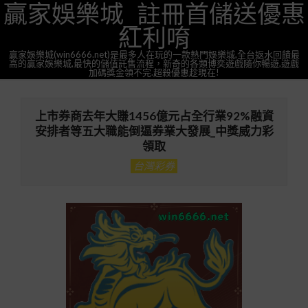
贏家娛樂城_註冊首儲送優惠
Skip
to
紅利唷
content
贏家娛樂城(win6666.net)是最多人在玩的一款熱門娛樂城,全台返水回饋最
高的贏家娛樂城,最快的儲值託售流程，新奇的各類博奕遊戲隨你暢遊,遊戲
加碼獎金領不完.超殺優惠趁現在!
Primary
Navigation
上市券商去年大賺1456億元占全行業92%融資
Menu
安排者等五大職能倒逼券業大發展_中獎威力彩
領取
台灣彩券