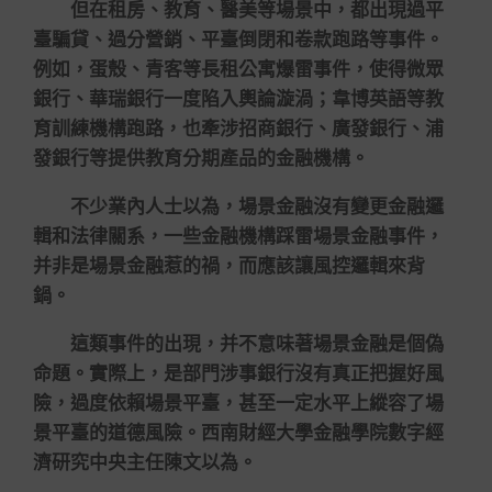
但在租房、教育、醫美等場景中，都出現過平
臺騙貸、過分營銷、平臺倒閉和卷款跑路等事件。
例如，蛋殼、青客等長租公寓爆雷事件，使得微眾
銀行、華瑞銀行一度陷入輿論漩渦；韋博英語等教
育訓練機構跑路，也牽涉招商銀行、廣發銀行、浦
發銀行等提供教育分期產品的金融機構。
不少業內人士以為，場景金融沒有變更金融邏
輯和法律關系，一些金融機構踩雷場景金融事件，
并非是場景金融惹的禍，而應該讓風控邏輯來背
鍋。
這類事件的出現，并不意味著場景金融是個偽
命題。實際上，是部門涉事銀行沒有真正把握好風
險，過度依賴場景平臺，甚至一定水平上縱容了場
景平臺的道德風險。西南財經大學金融學院數字經
濟研究中央主任陳文以為。