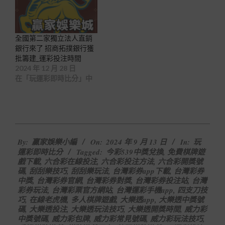
全國第二家獨立法人直銷
銀行來了 招商拓撲銀行獲
批籌建_運彩投注時間
2024 年 12 月 28 日
在「玩運彩即時比分」中
2024-
By:
贏家娛樂小編
On:
2024 年 9 月 13 日
In:
玩
09-
運彩即時比分
Tagged:
今彩539中獎兌換
,
免費棋牌遊
13
戲下載
,
六合彩在線投注
,
六合彩投注方法
,
六合彩開獎號
碼
,
刮刮樂技巧
,
刮刮樂玩法
,
台灣彩券app下載
,
台灣彩券
中獎
,
台灣彩券官網
,
台灣彩券對獎
,
台灣彩券投注站
,
台灣
彩券玩法
,
台灣彩票官方網站
,
台灣運彩手機app
,
四支刀技
巧
,
在線老虎機
,
多人棋牌遊戲
,
大樂透app
,
大樂透中獎號
碼
,
大樂透投注
,
大樂透玩法技巧
,
大樂透開獎時間
,
威力彩
中獎號碼
,
威力彩包牌
,
威力彩常見號碼
,
威力彩玩法技巧
,