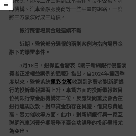
的模式，卻接二連三遇到踩雷事件。長租公寓、訓
練機構、汽車金融服務商等一些平臺的跑路，一度
將三方贏演繹成三角債。
銀行踩雷場景金融連續不斷
近期，監管部分通報的兩則案例均指向場景金
融下的爆雷事件。
3月18日，銀保監會發表《關于新網銀行侵害消
費者正當權益案例的通報》指出，自2024年第四季
度以來，監管系統
運彩 兌獎
收到到消費者對新網銀
行的投訴舉報顯著上升，車貸方面的投訴舉報數目
位列銀行業金融機構第二位，反應疑問重要會合在
銀行違規放款、對車貸金額存在異議、借貸息費過
高、暴力催收等方面。此中，對新網銀行與一家互
聯網汽車消費分期服務平臺合功課務的投訴舉報尤
為突出。