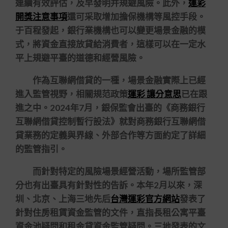
連續有效評估，及早發明并規避風險。此外，
運彩
開獎注意事項
還可采取增加擔保機構等風控手段。
于百程發起，銀行業機構也可以變更場景金融的模
式，將資金直接放貸給消費者，這樣可以在一定水
平上規避平臺的道德和經營風險。
作為互聯網借貸的一種，場景金融實際上已經
進入監管視野，相關規范政策
運彩 讓分意思
已在跟
進之中。2024年7月，銀保監會出臺的《商務銀行
互聯網借貸控制暫行設法》就對商務銀行互聯網借
貸業務的定義與界線、外部合作等方面約定了詳細
的監管指引。
而針對特定的風險場景經營活動，場所監管部
分也有出臺具有針對性的告訴。本年2月以來，深
圳、北京、上海三地先后
台灣運彩官方網站
發表了
針對住房租賃資金監管的文件，直指長租公寓平臺
資金池疑問和租金貸資金監管疑問。三地發表的文