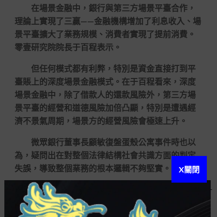
在場景金融中，銀行與第三方場景平臺合作，
理論上實現了三贏——金融機構增加了利息收入、場
景平臺擴大了業務規模、消費者實現了提前消費。
零壹研究院院長于百程表示。
但任何模式都有利弊，特別是資金直接打到平
臺賬上的深度場景金融模式。在于百程看來，深度
場景金融中，除了借款人的還款風險外，第三方場
景平臺的經營和道德風險加倍凸顯，特別是遭遇經
濟不景氣周期，場景方的經營風險會極速上升。
微眾銀行董事長顧敏復盤蛋殼公寓事件時也以
為，疑問出在對整個法律結構社會共識方面的判定
失誤，導致整個業務的根本邏輯不夠堅實。
X關閉
業內人士結算以為，之所以會出現爆雷事件，
多有場景平臺聚攏消費者借貸資金而形成的資金
池，一旦場景平臺挪用資金池、資金鏈斷裂，不能