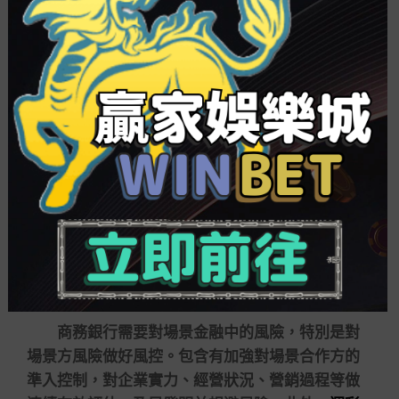
繼續為借款人提供服務，借款人長處受損，不能繼
續還款，往往就會投訴資金方。
場景風控需扎牢籬笆
平凡場景金融安全水平很高，比如云繳費等。
但在上述事件中，銀行機構對場景金融平臺缺乏約
束和節制手段，場景金融平臺對照強橫，同時對于
消費者權益保衛缺乏深入思索。最主要的是，對于
那些‘卷款跑路’的機構缺乏信用懲罰和約束機制
台灣
運彩賺錢
。蘇寧金融研究院金融科技研究中央主任
孫揚以為，垂直監管機構也要對這些平臺出臺監管
律例，并進行允許經營和周期性審核。
商務銀行需要對場景金融中的風險，特別是對
場景方風險做好風控。包含有加強對場景合作方的
準入控制，對企業實力、經營狀況、營銷過程等做