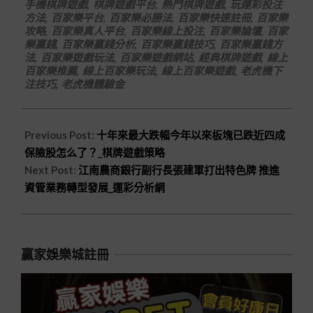
手機棋牌遊戲
,
棋牌遊戲平台
,
熱門棋牌遊戲
,
玩運彩投注
方法
,
百家樂平台
,
百家樂必勝法
,
百家樂快速註冊
,
百家樂
攻略
,
百家樂真人平台
,
百家樂線上投注
,
百家樂論壇
,
百家
樂贏錢
,
百家樂贏錢分析
,
百家樂贏錢技巧
,
百家樂贏錢方
法
,
百家樂遊戲玩法
,
百家樂遊戲網站
,
經典棋牌遊戲
,
線上
百家樂推薦
,
線上百家樂玩法
,
線上百家樂遊戲
,
老虎機下
注技巧
,
老虎機體驗金
Previous Post:
十年來最大跌幅今年以來板塊已跌近四成
保險股怎么了？_棋牌遊戲策略
Next Post:
江南農商銀行副行長張建軍打出特色牌 推進
資管業務轉型發展_運彩分析網
贏家娛樂城註冊