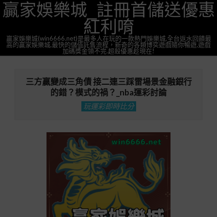
贏家娛樂城_註冊首儲送優惠
Skip
to
紅利唷
content
贏家娛樂城(win6666.net)是最多人在玩的一款熱門娛樂城,全台返水回饋最
高的贏家娛樂城,最快的儲值託售流程，新奇的各類博奕遊戲隨你暢遊,遊戲
加碼獎金領不完.超殺優惠趁現在!
Primary
Navigation
三方贏變成三角債 接二連三踩雷場景金融銀行
Menu
的錯？模式的禍？_nba運彩討論
玩運彩即時比分