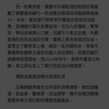
另一則案例是，重慶市市場監視控制局近期暴
露了重慶富民銀行一款消費分期項目的逾期率高達
97。本來，富民銀行與享車平臺推出信用加油服
務，宣傳語打著先免費試用，次月九折還款；零預
存，零利息等誘人口號。而據不少車主反應，外觀
宣傳的是先加油后付費，實際上是先借貸后加油。
當車主下載享車上傳、綁定一系列資料后，享車平
臺實際依據車主提供的個人信用資料，從富民銀行
處獲得借貸資金。而2024年年中，享車平臺突兀失
聯，車主莫名背上了銀行的加油分期借貸。
場景金融風控模式亟須反思
互聯網經濟催生出多樣的消費場景，諸如訓練
貸、租金貸、醫美貸、加油貸等，幾乎各個消費場
景都有與之相匹配的場景金融產品。