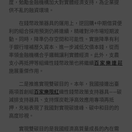
度，勉勵金融機構加大對實體經濟支持，為企業提
供不亂的融資環境。
在錢幣政策器具的運用上，逆回購+中期借貸便
利的組合採用預測仍將連續，精確對沖市場短期波
動。同時，降準仍存空間和可能性。實施降準有利
于銀行增補歷久資本、進一步減低欠債本錢，從而
率領金融機構合乎邏輯讓利實體經濟。此外，支農
支小再抵押等組織性錢幣政策也將繼續
百 家 樂 連 莊
施展重傑作用。
二是推進實現雙碳目的。本年，我國接連出臺
兩項首創組
百家樂限紅
織性錢幣政策支持器具——碳
減排支持器具、支持煤炭乾淨高效應用專項再抵
押，充裕表現了我國對實現碳達峰、碳中和目的的
高度珍視。
實現雙碳目的是我國經濟高質量成長的內在需