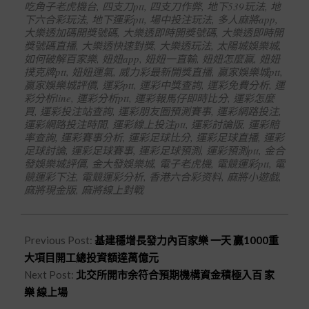
吃角子老虎機台
,
四支刀ptt
,
四支刀作弊
,
地下539玩法
,
地
下六合彩玩法
,
地下運彩ptt
,
場中投注玩法
,
多人麻將app
,
大樂透加碼開獎號碼
,
大樂透即時開獎號碼
,
大樂透即時開
獎號碼直播
,
大樂透快速對獎
,
大樂透玩法
,
太陽城娛樂城
,
如何破解百家樂
,
妞妞app
,
妞妞一直輸
,
妞妞怎麼贏
,
妞妞
撲克牌ptt
,
妞妞運氣
,
威力彩最新開獎直播
,
贏家娛樂城ptt
,
贏家娛樂城評價
,
運彩ptt
,
運彩中獎查詢
,
運彩免費分析
,
運
彩分析line
,
運彩分析ptt
,
運彩報馬仔即時比分
,
運彩怎麼
買
,
運彩投注站查詢
,
運彩朋友圈預測賽事
,
運彩網路投注
,
運彩網路投注時間
,
運彩線上投注ptt
,
運彩討論版
,
運彩賠
率查詢
,
運彩賽事分析
,
運彩足球比分
,
運彩足球直播
,
運彩
足球討論
,
運彩足球賽事
,
運彩足球預測
,
運彩預測ptt
,
金合
發娛樂城評價
,
金大發娛樂城
,
電子老虎機
,
電競運彩ptt
,
電
競運彩下注
,
電競運彩分析
,
香港六合彩资料
,
麻將小遊戲
,
麻將現金版
,
麻將線上對戰
Previous Post:
基建穩增長發力內百家樂 一天 贏1000重
大項目開工總投資額達萬億元
Next Post:
北交所開市余符合預期機構資金積極入百 家
樂 線上場