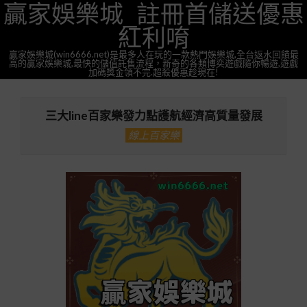
贏家娛樂城_註冊首儲送優惠
Skip
to
紅利唷
content
贏家娛樂城(win6666.net)是最多人在玩的一款熱門娛樂城,全台返水回饋最
高的贏家娛樂城,最快的儲值託售流程，新奇的各類博奕遊戲隨你暢遊,遊戲
加碼獎金領不完.超殺優惠趁現在!
Primary
Navigation
三大line百家樂發力點護航經濟高質量發展
Menu
線上百家樂