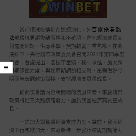
當前環球疫情仍在連續演化，外
百 家 樂 看 路
法
部環境更趨復雜嚴格和不確認，內地經濟成長面
對需要縮短、供應沖擊、預期轉弱三重包袱。在此
底細下，央行錢幣政策委員會召開2021年第四季度
例會，會議提出，要穩字當頭、穩中求進，加大跨
周期調節力度，與逆周期調節相交融，策劃做好今
明兩年宏觀政策銜接，支持經濟高質量成長。
從此次會議內容所開釋的信號來看，來歲錢幣
政策將從三大點精確發力，護航我國經濟高質量成
長。
一是加大對實體經濟支持力度。當前，我國經
濟下行包袱加大，來歲將進一步強化逆周期調節力