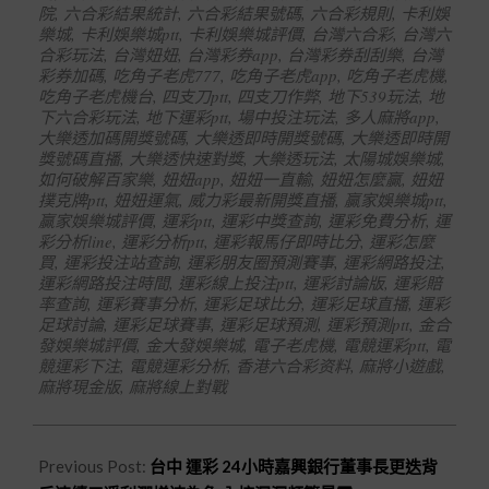
院
,
六合彩結果統計
,
六合彩結果號碼
,
六合彩規則
,
卡利娛
樂城
,
卡利娛樂城ptt
,
卡利娛樂城評價
,
台灣六合彩
,
台灣六
合彩玩法
,
台灣妞妞
,
台灣彩券app
,
台灣彩券刮刮樂
,
台灣
彩券加碼
,
吃角子老虎777
,
吃角子老虎app
,
吃角子老虎機
,
吃角子老虎機台
,
四支刀ptt
,
四支刀作弊
,
地下539玩法
,
地
下六合彩玩法
,
地下運彩ptt
,
場中投注玩法
,
多人麻將app
,
大樂透加碼開獎號碼
,
大樂透即時開獎號碼
,
大樂透即時開
獎號碼直播
,
大樂透快速對獎
,
大樂透玩法
,
太陽城娛樂城
,
如何破解百家樂
,
妞妞app
,
妞妞一直輸
,
妞妞怎麼贏
,
妞妞
撲克牌ptt
,
妞妞運氣
,
威力彩最新開獎直播
,
贏家娛樂城ptt
,
贏家娛樂城評價
,
運彩ptt
,
運彩中獎查詢
,
運彩免費分析
,
運
彩分析line
,
運彩分析ptt
,
運彩報馬仔即時比分
,
運彩怎麼
買
,
運彩投注站查詢
,
運彩朋友圈預測賽事
,
運彩網路投注
,
運彩網路投注時間
,
運彩線上投注ptt
,
運彩討論版
,
運彩賠
率查詢
,
運彩賽事分析
,
運彩足球比分
,
運彩足球直播
,
運彩
足球討論
,
運彩足球賽事
,
運彩足球預測
,
運彩預測ptt
,
金合
發娛樂城評價
,
金大發娛樂城
,
電子老虎機
,
電競運彩ptt
,
電
競運彩下注
,
電競運彩分析
,
香港六合彩资料
,
麻將小遊戲
,
麻將現金版
,
麻將線上對戰
Previous Post:
台中 運彩 24小時嘉興銀行董事長更迭背