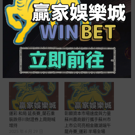
世界天然基金會諮詢、綠色金融及低碳經濟資
深諮詢徐楠在承受《證券日報》采訪時表明，前程
二級市場上的碳金融產物，可能包含有碳期貨、碳
期權(場內或場外)、碳掉期(場內或場外)、碳財產證
券化、碳遠期等，與碳市場和碳價錢關連的融資業
務可能包含
運彩 ab牌
有碳質押授信、碳托管等。
轉自：證券日報
相關
運彩 和局 延長賽_蘭石重
彰顯資本市場速度與力量
裝跌停川財證券上周剛喊
蘇州農商銀行攜手蘇州市
增持
上市公司亮相金雞湖端午
2025 年 6 月 29 日
龍舟賽_運彩 半場全場