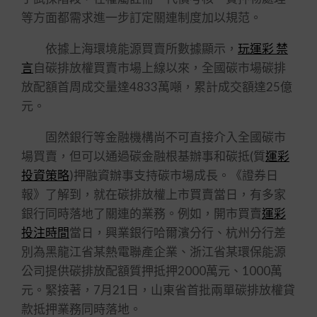
等方面都需求進一步訂定關連制度加以規范。
依據上海環境能源買賣所數據顯示，
玩運彩 禁
言
自碳排放權買賣市場上線以來，全國碳市場碳排
放配額首周成交量達4833萬噸，累計成交額達25億
元。
固然銀行等金融機構尚不可直接介入全國碳市
場買賣，但可以通過碳金融根基辦事和碳抵(質
運彩
投資策略
)押融資辦事支持碳市場成長。《證券日
報》了解到，就在碳排放權上市買賣當日，有多家
銀行同時落地了關連的業務。例如，開市買賣
運彩
投注時間
當日，興業銀行哈爾濱分行、杭州分行差
別為黑龍江省某熱電聯產企業、浙江省某環保能源
公司提供碳排放配額質押抵押2000萬元、1000萬
元。緊接著，7月21日，山東省首批兩單碳排放權貸
款抵押業務同時落地。