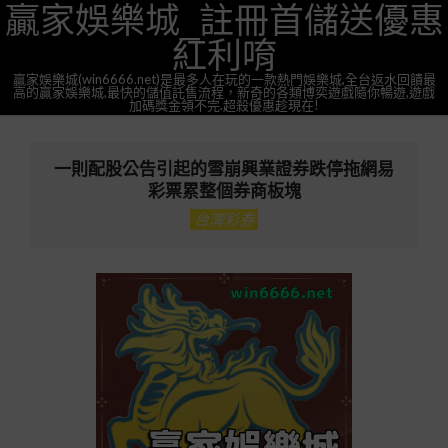
贏家娛樂城_註冊首儲送優惠
Skip
to
紅利唷
content
贏家娛樂城(win6666.net)是最多人在玩的一款熱門娛樂城,全台返水回饋最
高的贏家娛樂城,最快的儲值託售流程，新奇的各類博奕遊戲隨你暢遊,遊戲
加碼獎金領不完.超殺優惠趁現在!
Primary
Navigation
一則配股公告引起的雪崩興業證券跌停拖網易
Menu
彩票累整個券商板塊
台灣彩券