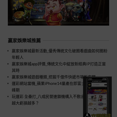
贏家娛樂城推薦
贏家娛樂城最新活動_優秀傳統文化破圈看戲曲如何圈粉
年輕人
贏家娛樂城app評價_傳統文化中綻放新經典IP打造正當
其時
贏家娛樂城遊戲種類_挖掘千億件快遞市場新空間
運彩網站當機_蘋果iPhone14量產在即富士康招工進入高
峰期
玩運彩 全壘打_八成民營連鎖機構入不敷出口腔醫療規模
越大虧損越多？