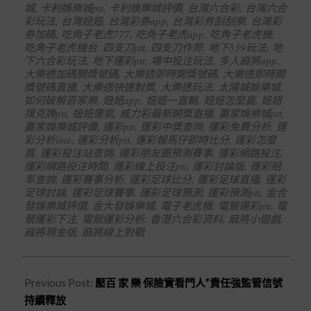
城
,
卡利娛樂城ptt
,
卡利娛樂城評價
,
台灣六合彩
,
台灣六合
彩玩法
,
台灣妞妞
,
台灣彩券app
,
台灣彩券刮刮樂
,
台灣彩
券加碼
,
吃角子老虎777
,
吃角子老虎app
,
吃角子老虎機
,
吃角子老虎機台
,
四支刀ptt
,
四支刀作弊
,
地下539玩法
,
地
下六合彩玩法
,
地下運彩ptt
,
場中投注玩法
,
多人麻將app
,
大樂透加碼開獎號碼
,
大樂透即時開獎號碼
,
大樂透即時開
獎號碼直播
,
大樂透快速對獎
,
大樂透玩法
,
太陽城娛樂城
,
如何破解百家樂
,
妞妞app
,
妞妞一直輸
,
妞妞怎麼贏
,
妞妞
撲克牌ptt
,
妞妞運氣
,
威力彩最新開獎直播
,
贏家娛樂城ptt
,
贏家娛樂城評價
,
運彩ptt
,
運彩中獎查詢
,
運彩免費分析
,
運
彩分析line
,
運彩分析ptt
,
運彩報馬仔即時比分
,
運彩怎麼
買
,
運彩投注站查詢
,
運彩朋友圈預測賽事
,
運彩網路投注
,
運彩網路投注時間
,
運彩線上投注ptt
,
運彩討論版
,
運彩賠
率查詢
,
運彩賽事分析
,
運彩足球比分
,
運彩足球直播
,
運彩
足球討論
,
運彩足球賽事
,
運彩足球預測
,
運彩預測ptt
,
金合
發娛樂城評價
,
金大發娛樂城
,
電子老虎機
,
電競運彩ptt
,
電
競運彩下注
,
電競運彩分析
,
香港六合彩资料
,
麻將小遊戲
,
麻將現金版
,
麻將線上對戰
Previous Post:
壓百 家 樂 保險實看門人”責任強監管信號
持續釋放