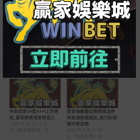
升實在是市場轉折點的信號，從古史數據來看，在
券商股大漲后，或是大盤指數的上漲。 此外，
券商轉型財富控制，加上強力投入金融科技賦能，
業
台灣彩劵
績預期更是向好。財富控制轉型預期向
好的機構顯著受到資本
539開獎號碼
青睞，例如東方
證券等個股漲勢如虹，8月2日至8月25日漲跌幅過
份58，最新股價為1726元股。
相關
中金成第14家A+H上市券
資金抽離疊加預期降溫券
商_贏家娛樂城會員登入
商板塊跌幅居前_威力彩頭
2024 年 12 月 21 日
獎中獎金額
在「贏家娛樂城」中
2025 年 2 月 27 日
在「台灣彩券」中