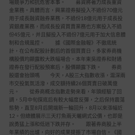
場競爭力和抗危害本事。 募資將著力成長重資
金業務。具體而言，興業證券擬投入不過份70億元
用于成長融資融券業務，不過份18億元用于成長投
資銀產業務，而成長投資買賣業務也方案投入不過
份45億元，并且擬投入不過份7億元用于加大信息體
制和合規風控。 據《國際金融報》不徹底統
計，在公布配股計劃后的首個買賣日，多家券商機
構股價均顯露較大跌幅場合。本年東吳證券和財通
證券在發行配股預案后，股價顯露下跌。 券商
股還會抬頭嗎 今天，A股三大指數收漲，滬深兩
市交投氣氛活潑，成交額持續26個買賣日破萬億
元。 從券商概念指數走勢來看，年頭經驗了回
調，5月中旬探底后有較大幅度反彈，之后保持震蕩
態勢，直至8月后開端新一輪回升，8月以來漲幅近
12。但總體展示三天打魚兩天曬網式公價，也即是
說勇猛上漲和低迷下跌并存。 跟著券商股上半
年業績的出爐，向好的成果提振了市場自信。《國