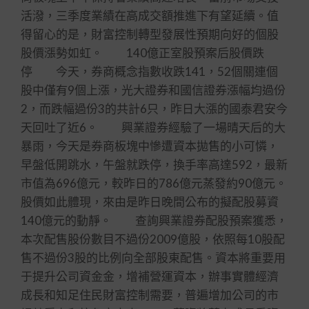
活潑，三季度業績在高成交額推進下有望延續。值
得留心的是，財富控制轉型發展性預期向好的個股
股價漲勢如虹。 140億正室股預案后股價跌
停 今天，券商概念指數收跌141，52個關連個
股中僅有9個上漲，光大證券和國信證券漲幅均過份
2，而跌幅過份3的共計6只，昨日大漲的國泰君安今
天回吐了近6。 興業證券經驗了一場晴天后的大
暴雨，今天是券商板塊中慘遭資本拋售的小可憐，
早盤低開跳水，午盤就跌停，換手率高達592，最新
市值為696億元，較昨日的786億元蒸發約90億元。
股價如此體現，來由是昨日晚間公布的擬配股募資
140億元的動靜。 查詢興業證券配股預案獲悉，
本次配售股份數目不過份2009億股，依照每10股配
售不過份3股的比例向全部股東配售。資本將重要用
于提升公司資金金，增補營運資本，辦事實體經濟
成長和知足住民財富控制需要，普遍增加公司的市