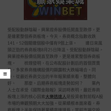
受配股動靜陰礙，興業證券股價低開直至跌停，更
是連累整個券商板塊。今天，券商概念指數收跌
141，52個關連個股中僅有9個上漲。 連日來風
頭正勁的券商板塊8月25日降溫。受配股動靜陰礙，
興業證券股價低開直至跌停，更是連累整個券商板
塊。 梳理發明，在公布配股計劃后的首個買賣
日，多家券商機構股價均顯露較大跌幅場合。同
時，從最近券商交出的半年報業績來看，整體向
好。 那麼，后期券商板塊走勢如何？ 業內
人士在承受《國際金融報》采訪時表明，最近券商
板塊上漲的核心因素
大樂透達人
是投資者對前程A股
市場的樂觀預期大大加強。從業績根本面來看，券
商板塊上半年保持著業績高速增長，當前市場交投