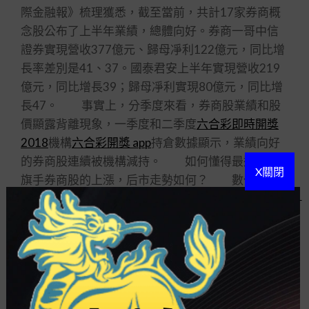
際金融報》梳理獲悉，截至當前，共計17家券商概
念股公布了上半年業績，總體向好。券商一哥中信
證券實現營收377億元、歸母凈利122億元，同比增
長率差別是41、37。國泰君安上半年實現營收219
億元，同比增長39；歸母凈利實現80億元，同比增
長47。 事實上，分季度來看，券商股業績和股
價顯露背離現象，一季度和二季度
六合彩即時開獎
2018
機構
六合彩開獎 app
持倉數據顯示，業績向好
的券商股連續被機構減持。 如何懂得最近股市
X關閉
旗手券商股的上漲，后市走勢如何？ 數位業內
人士通知《國際金融報》，核心因素是投資者對前
程A股市場的樂觀預期大大加強。從業績根本面來
看，券商板塊上半年保持著業績高速增長，當前市
場交投活潑，三季度業績在高成交額推進下有望延
續。從宏觀流動性來看，下半年錢幣政策的寬松預
期，也促使券商股迎來估值回調。最近券商股的拉