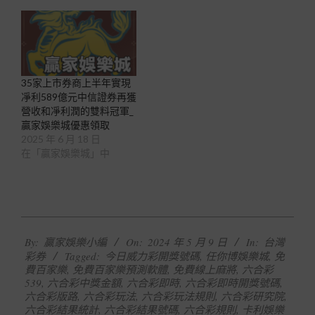
35家上市券商上半年實現
凈利589億元中信證券再獲
營收和凈利潤的雙料冠軍_
贏家娛樂城優惠領取
2025 年 6 月 18 日
在「贏家娛樂城」中
2024-
By:
贏家娛樂小編
On:
2024 年 5 月 9 日
In:
台灣
05-
彩券
Tagged:
今日威力彩開獎號碼
,
任你博娛樂城
,
免
09
費百家樂
,
免費百家樂預測軟體
,
免費線上麻將
,
六合彩
539
,
六合彩中獎金額
,
六合彩即時
,
六合彩即時開獎號碼
,
六合彩版路
,
六合彩玩法
,
六合彩玩法規則
,
六合彩研究院
,
六合彩結果統計
,
六合彩結果號碼
,
六合彩規則
,
卡利娛樂